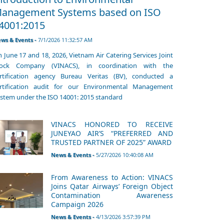
anagement Systems based on ISO
4001:2015
ws & Events -
7/1/2026 11:32:57 AM
 June 17 and 18, 2026, Vietnam Air Catering Services Joint
tock Company (VINACS), in coordination with the
rtification agency Bureau Veritas (BV), conducted a
rtification audit for our Environmental Management
stem under the ISO 14001: 2015 standard
VINACS HONORED TO RECEIVE
JUNEYAO AIR’S “PREFERRED AND
TRUSTED PARTNER OF 2025” AWARD
News & Events -
5/27/2026 10:40:08 AM
From Awareness to Action: VINACS
Joins Qatar Airways’ Foreign Object
Contamination Awareness
Campaign 2026
News & Events -
4/13/2026 3:57:39 PM